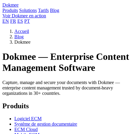
Dokmee
Produits
Solutions
Tarifs
Blog
Voir Dokmee en action
EN
FR
ES
PT
Accueil
Blog
Dokmee
Dokmee — Enterprise Content
Management Software
Capture, manage and secure your documents with Dokmee —
enterprise content management trusted by document-heavy
organizations in 30+ countries.
Produits
Logiciel ECM
Système de gestion documentaire
ECM Cloud