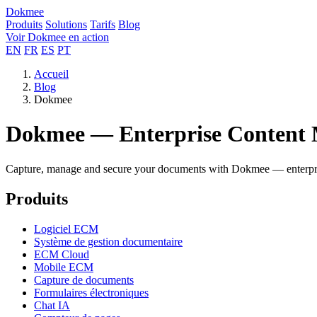
Dokmee
Produits
Solutions
Tarifs
Blog
Voir Dokmee en action
EN
FR
ES
PT
Accueil
Blog
Dokmee
Dokmee — Enterprise Content
Capture, manage and secure your documents with Dokmee — enterpris
Produits
Logiciel ECM
Système de gestion documentaire
ECM Cloud
Mobile ECM
Capture de documents
Formulaires électroniques
Chat IA