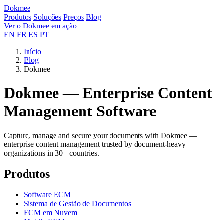
Dokmee
Produtos
Soluções
Preços
Blog
Ver o Dokmee em ação
EN
FR
ES
PT
Início
Blog
Dokmee
Dokmee — Enterprise Content
Management Software
Capture, manage and secure your documents with Dokmee —
enterprise content management trusted by document-heavy
organizations in 30+ countries.
Produtos
Software ECM
Sistema de Gestão de Documentos
ECM em Nuvem