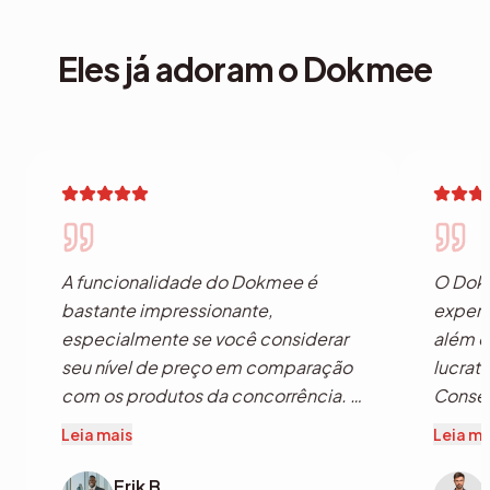
Eles já adoram o Dokmee
A funcionalidade do Dokmee é
O Dokm
bastante impressionante,
experi
especialmente se você considerar
além d
seu nível de preço em comparação
lucrat
com os produtos da concorrência. É
Conseg
uma excelente ferramenta que
fatura
Leia mais
Leia ma
oferece todos os recursos básicos
permit
necessários para a captura de
por pa
Erik B