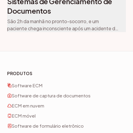
Sistemas de Gerenciamento de
Documentos
São 2h da manhã no pronto-socorro, e um
paciente chega inconsciente após um acidente de
carro. O médico de plantão precisa imediatamente
do histórico médico dele, mas o consultório
habitual do paciente está fechado, os prontuários
em papel estão trancados e os registros digitais
estão espalhados por três sistemas diferentes.
Profissionais de saúde gastam até 35% do seu […]
PRODUTOS
Software ECM
Software de captura de documentos
ECM em nuvem
ECM móvel
Software de formulário eletrônico