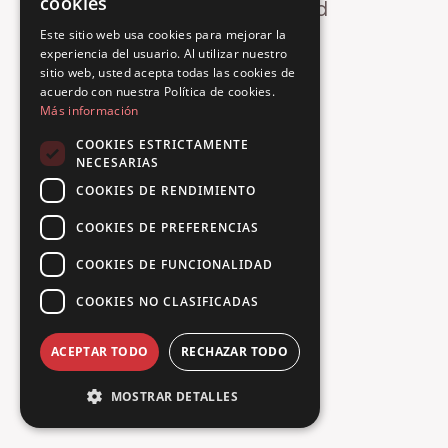
cookies
Oops! Page not found
FRENCH
Este sitio web usa cookies para mejorar la
Return to Home
experiencia del usuario. Al utilizar nuestro
SPANISH
sitio web, usted acepta todas las cookies de
PORTUGUESE
acuerdo con nuestra Política de cookies.
Más información
COOKIES ESTRICTAMENTE
NECESARIAS
COOKIES DE RENDIMIENTO
COOKIES DE PREFERENCIAS
COOKIES DE FUNCIONALIDAD
COOKIES NO CLASIFICADAS
ACEPTAR TODO
RECHAZAR TODO
MOSTRAR DETALLES