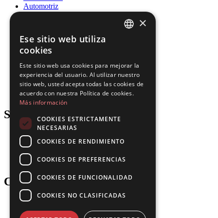
Automotriz
Educación
×
Energía
Gobierno
Ese sitio web utiliza
Salud
ENGLISH
cookies
Recursos Humanos
Seguros
FRENCH
Este sitio web usa cookies para mejorar la
Legal
experiencia del usuario. Al utilizar nuestro
SPANISH
Logística
sitio web, usted acepta todas las cookies de
Fabricación
PORTUGUESE
acuerdo con nuestra Política de cookies.
Inmobiliario
Más información
Support
COOKIES ESTRICTAMENTE
NECESARIAS
Blog
COOKIES DE RENDIMIENTO
Descargas
Actualizaciones
COOKIES DE PREFERENCIAS
Gartner
COOKIES DE FUNCIONALIDAD
Company
COOKIES NO CLASIFICADAS
Socios
Empleos