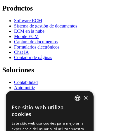
Productos
Software ECM
Sistema de gestión de documentos
ECM en la nube
Mobile ECM
Captura de documentos
Formularios electrónicos
Chat IA
Contador de páginas
Soluciones
Contabilidad
Automotriz
Educación
×
Energía
Gobierno
Ese sitio web utiliza
Salud
ENGLISH
cookies
Recursos Humanos
Seguros
FRENCH
Este sitio web usa cookies para mejorar la
Legal
experiencia del usuario. Al utilizar nuestro
SPANISH
Logística