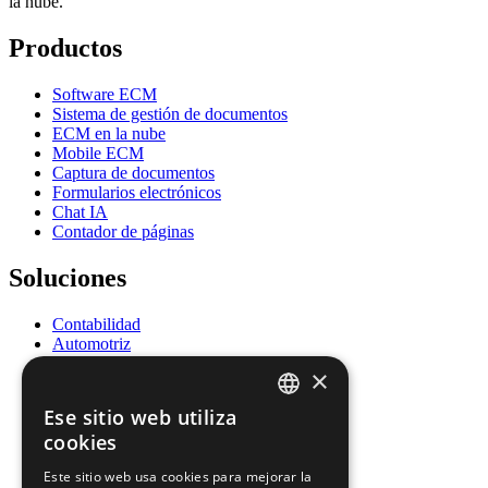
la nube.
Productos
Software ECM
Sistema de gestión de documentos
ECM en la nube
Mobile ECM
Captura de documentos
Formularios electrónicos
Chat IA
Contador de páginas
Soluciones
Contabilidad
Automotriz
Educación
×
Energía
Gobierno
Ese sitio web utiliza
Salud
ENGLISH
cookies
Recursos Humanos
Seguros
FRENCH
Este sitio web usa cookies para mejorar la
Legal