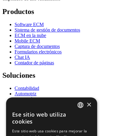
Productos
Software ECM
Sistema de gestión de documentos
ECM en la nube
Mobile ECM
Captura de documentos
Formularios electrónicos
Chat IA
Contador de páginas
Soluciones
Contabilidad
Automotriz
Educación
×
Energía
Gobierno
Ese sitio web utiliza
Salud
ENGLISH
cookies
Recursos Humanos
Seguros
FRENCH
Este sitio web usa cookies para mejorar la
Legal