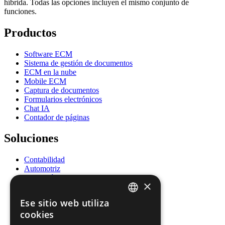
híbrida. Todas las opciones incluyen el mismo conjunto de
funciones.
Productos
Software ECM
Sistema de gestión de documentos
ECM en la nube
Mobile ECM
Captura de documentos
Formularios electrónicos
Chat IA
Contador de páginas
Soluciones
Contabilidad
Automotriz
Educación
×
Energía
Gobierno
Ese sitio web utiliza
Salud
ENGLISH
cookies
Recursos Humanos
Seguros
FRENCH