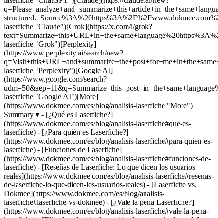
laserfiche "ChatGPT")[Claude](https://claude.ai/new?
q=Please+analyze+and+summarize+this+article+in+the+same+langua
structured.+Source%3A%20https%3A%2F%2Fwww.dokmee.com%2F
laserfiche "Claude")[Grok](https://x.com/i/grok?
text=Summarize+this+URL+in+the+same+language%20https%3A
laserfiche "Grok")[Perplexity]
(https://www.perplexity.ai/search/new?
q=Visit+this+URL+and+summarize+the+post+for+me+in+the+sa
laserfiche "Perplexity")[Google AI]
(https://www.google.com/search?
udm=50&aep=11&q=Summarize+this+post+in+the+same+languag
laserfiche "Google AI")[More]
(https://www.dokmee.com/es/blog/analisis-laserfiche "More")
Summary ▾ - [¿Qué es Laserfiche?]
(https://www.dokmee.com/es/blog/analisis-laserfiche#que-es-
laserfiche) - [¿Para quién es Laserfiche?]
(https://www.dokmee.com/es/blog/analisis-laserfiche#para-quien-es-
laserfiche) - [Funciones de Laserfiche]
(https://www.dokmee.com/es/blog/analisis-laserfiche#funciones-de-
laserfiche) - [Reseñas de Laserfiche: Lo que dicen los usuarios
reales](https://www.dokmee.com/es/blog/analisis-laserfiche#resenas-
de-laserfiche-lo-que-dicen-los-usuarios-reales) - [Laserfiche vs.
Dokmee](https://www.dokmee.com/es/blog/analisis-
laserfiche#laserfiche-vs-dokmee) - [¿Vale la pena Laserfiche?]
(https://www.dokmee.com/es/blog/analisis-laserfiche#vale-la-pena-