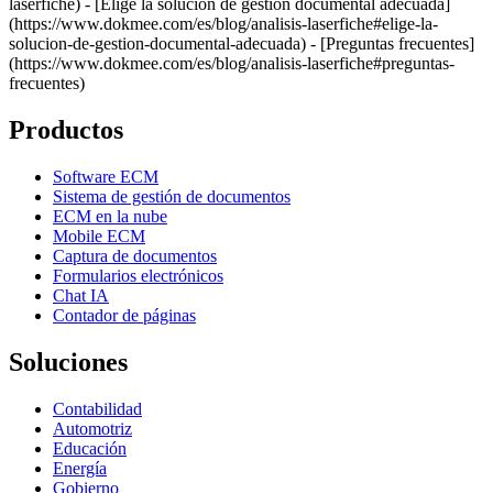
laserfiche) - [Elige la solución de gestión documental adecuada]
(https://www.dokmee.com/es/blog/analisis-laserfiche#elige-la-
solucion-de-gestion-documental-adecuada) - [Preguntas frecuentes]
(https://www.dokmee.com/es/blog/analisis-laserfiche#preguntas-
frecuentes)
Productos
Software ECM
Sistema de gestión de documentos
ECM en la nube
Mobile ECM
Captura de documentos
Formularios electrónicos
Chat IA
Contador de páginas
Soluciones
Contabilidad
Automotriz
Educación
Energía
Gobierno