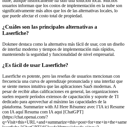
nube, aunque históricamente ha sido una solución local. Muchos
usuarios informan que los costos de implementación en la nube son
significativamente más altos que los de las alternativas locales, lo
que puede afectar el costo total de propiedad.
¿Cuáles son las principales alternativas a
Laserfiche?
Dokmee destaca como la alternativa más fácil de usar, con un diseño
de interfaz moderno y tiempos de implementación más rápidos,
manteniendo la seguridad y funcionalidad de nivel empresarial.
¿Es fácil de usar Laserfiche?
Laserfiche es potente, pero las reseñas de usuarios mencionan con
frecuencia una curva de aprendizaje pronunciada y una interfaz que
se siente menos intuitiva que las aplicaciones SaaS modernas. A
pesar de recibir altas calificaciones en general, las organizaciones
suelen requerir períodos extensos de capacitación y soporte de TI
dedicado para aprovechar al máximo las capacidades de la
plataforma. Summarize with AI Here Résumez avec l’IA ici Resume
con IA aquí Resuma com IA aqui [ChatGPT]
(https://chat.openai.com/?
q=Visit+this+URL+and+summarize+this+post+for+me+in+the+sa