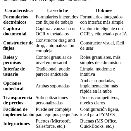
Característica
Laserfiche
Dokmee
Formularios
Formularios integrados
Formularios integrados
electrónicos
con flujos de trabajo
con interfaz más simple
Captura
Captura avanzada con
Captura inteligente con
documental
OCR y metadatos
OCR y etiquetado por IA
Constructor drag-and-
Constructor de
Constructor visual, fácil
drop, automatización
flujos
de usar
compleja
Roles y
Control granular de
Roles granulares, más
permisos
nivel empresarial
simples de administrar
Interfaz de
Tradicional, puede
Limpia, moderna e
usuario
parecer anticuada
intuitiva
Ambas soportadas,
Opciones
Ambas soportadas
implementación más
nube/local
rápida en la nube
Transparencia
Solo cotizaciones
Precios competitivos,
de precios
personalizadas
niveles claros
Facilidad de
Puede ser compleja
Configuración ligera,
implementación
para equipos pequeños
ideal para PYMES
Fuertes (Microsoft,
Buenas (MS Office,
Integraciones
Salesforce, etc.)
QuickBooks, etc.)