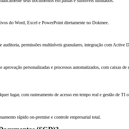
omaticamente seus documentos em pastas e subníveis ilimitados.
quivos do Word, Excel e PowerPoint diretamente no Dokmee.
uditoria, permissões multiníveis granulares, integração com Active Dir
e aprovação personalizadas e processos automatizados, com caixas de e
uer lugar, com rastreamento de acesso em tempo real e gestão de TI o
mento rápido on-premise e controle empresarial total.