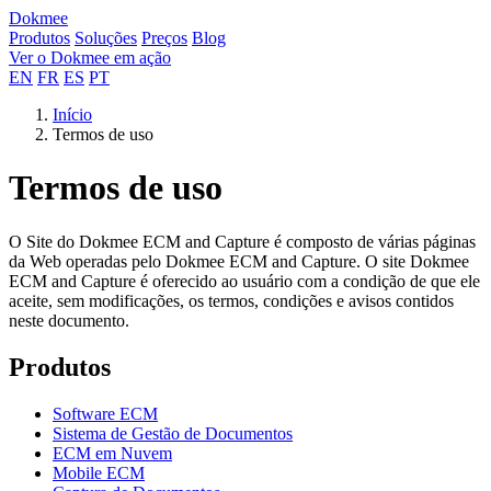
Dokmee
Produtos
Soluções
Preços
Blog
Ver o Dokmee em ação
EN
FR
ES
PT
Início
Termos de uso
Termos de uso
O Site do Dokmee ECM and Capture é composto de várias páginas
da Web operadas pelo Dokmee ECM and Capture. O site Dokmee
ECM and Capture é oferecido ao usuário com a condição de que ele
aceite, sem modificações, os termos, condições e avisos contidos
neste documento.
Produtos
Software ECM
Sistema de Gestão de Documentos
ECM em Nuvem
Mobile ECM