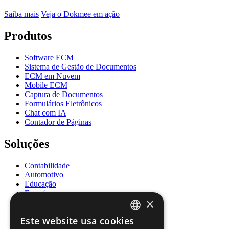
Saiba mais
Veja o Dokmee em ação
Produtos
Software ECM
Sistema de Gestão de Documentos
ECM em Nuvem
Mobile ECM
Captura de Documentos
Formulários Eletrônicos
Chat com IA
Contador de Páginas
Soluções
Contabilidade
Automotivo
Educação
Energia
×
Governo
Saúde
Este website usa cookies
Recursos Humanos
ENGLISH