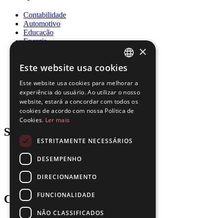
Contabilidade
Automotivo
Educação
Energia
×
Governo
Saúde
Este website usa cookies
Recursos Humanos
ENGLISH
Seguros
Este website usa cookies para melhorar a
Jurídico
FRENCH
experiência do usuário. Ao utilizar o nosso
Logística
website, estará a concordar com todos os
Manufatura
SPANISH
cookies de acordo com nossa Política de
Imobiliário
Cookies.
Ler mais
PORTUGUESE
Support
ESTRITAMENTE NECESSÁRIOS
Blog
DESEMPENHO
Downloads
Atualizações
DIRECIONAMENTO
Gartner
FUNCIONALIDADE
Company
NÃO CLASSIFICADOS