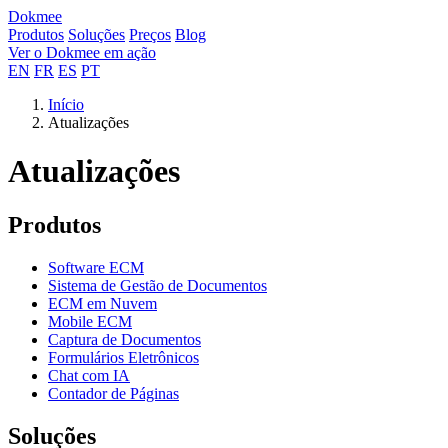
Dokmee
Produtos
Soluções
Preços
Blog
Ver o Dokmee em ação
EN
FR
ES
PT
Início
Atualizações
Atualizações
Produtos
Software ECM
Sistema de Gestão de Documentos
ECM em Nuvem
Mobile ECM
Captura de Documentos
Formulários Eletrônicos
Chat com IA
Contador de Páginas
Soluções