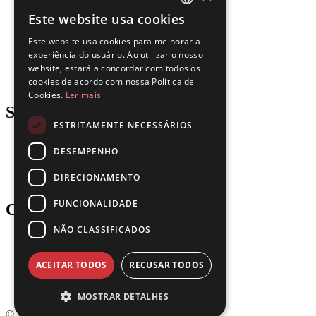
Saúde
Este website usa cookies
Recursos Humanos
ENGLISH
Seguros
Este website usa cookies para melhorar a
Jurídico
FRENCH
experiência do usuário. Ao utilizar o nosso
Logística
website, estará a concordar com todos os
Manufatura
SPANISH
cookies de acordo com nossa Política de
Imobiliário
Cookies.
Ler mais
PORTUGUESE
Support
ESTRITAMENTE NECESSÁRIOS
Blog
DESEMPENHO
Downloads
Atualizações
DIRECIONAMENTO
Gartner
FUNCIONALIDADE
Company
NÃO CLASSIFICADOS
Parceiros
Carreiras
ACEITAR TODOS
RECUSAR TODOS
Entre em contato
Política de Privacidade
Termos de Uso
MOSTRAR DETALHES
© 2026 Dokmee. All rights reserved.