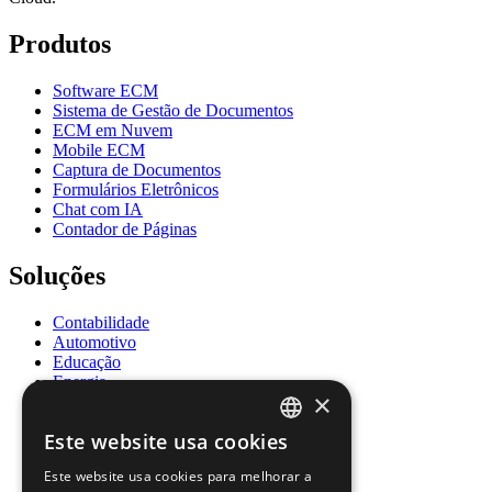
Produtos
Software ECM
Sistema de Gestão de Documentos
ECM em Nuvem
Mobile ECM
Captura de Documentos
Formulários Eletrônicos
Chat com IA
Contador de Páginas
Soluções
Contabilidade
Automotivo
Educação
Energia
×
Governo
Saúde
Este website usa cookies
Recursos Humanos
ENGLISH
Seguros
Este website usa cookies para melhorar a
Jurídico
FRENCH