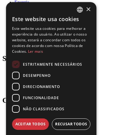
Energia
×
Governo
Saúde
Este website usa cookies
Recursos Humanos
ENGLISH
Seguros
Este website usa cookies para melhorar a
Jurídico
FRENCH
experiência do usuário. Ao utilizar o nosso
Logística
website, estará a concordar com todos os
Manufatura
SPANISH
cookies de acordo com nossa Política de
Imobiliário
Cookies.
Ler mais
PORTUGUESE
Support
ESTRITAMENTE NECESSÁRIOS
Blog
DESEMPENHO
Downloads
Atualizações
DIRECIONAMENTO
Gartner
FUNCIONALIDADE
Company
NÃO CLASSIFICADOS
Parceiros
Carreiras
Entre em contato
ACEITAR TODOS
RECUSAR TODOS
Política de Privacidade
Termos de Uso