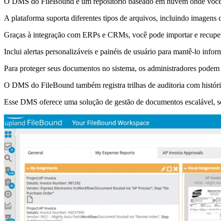
O DMS do FileBound é um repositório baseado em nuvem onde você po
A plataforma suporta diferentes tipos de arquivos, incluindo imagens
Graças à integração com ERPs e CRMs, você pode importar e recupera
Inclui alertas personalizáveis e painéis de usuário para mantê-lo infor
Para proteger seus documentos no sistema, os administradores podem c
O DMS do FileBound também registra trilhas de auditoria com histó
Esse DMS oferece uma solução de gestão de documentos escalável, segu