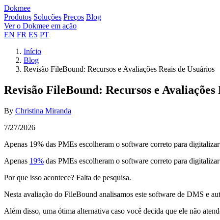
Dokmee
Produtos
Soluções
Preços
Blog
Ver o Dokmee em ação
EN
FR
ES
PT
Início
Blog
Revisão FileBound: Recursos e Avaliações Reais de Usuários
Revisão FileBound: Recursos e Avaliações 
By
Christina Miranda
7/27/2026
Apenas 19% das PMEs escolheram o software correto para digitalizar
Apenas
19%
das PMEs escolheram o software correto para digitalizar
Por que isso acontece? Falta de pesquisa.
Nesta avaliação do FileBound analisamos este software de DMS e autom
Além disso, uma ótima alternativa caso você decida que ele não atend