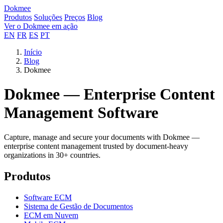
Dokmee
Produtos
Soluções
Preços
Blog
Ver o Dokmee em ação
EN
FR
ES
PT
Início
Blog
Dokmee
Dokmee — Enterprise Content
Management Software
Capture, manage and secure your documents with Dokmee —
enterprise content management trusted by document-heavy
organizations in 30+ countries.
Produtos
Software ECM
Sistema de Gestão de Documentos
ECM em Nuvem