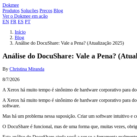
Dokmee
Produtos
Soluções
Preços
Blog
Ver o Dokmee em ação
EN
FR
ES
PT
Início
Blog
Análise do DocuShare: Vale a Pena? (Atualização 2025)
Análise do DocuShare: Vale a Pena? (Atua
By
Christina Miranda
8/7/2026
A Xerox há muito tempo é sinônimo de hardware corporativo para do
A Xerox há muito tempo é sinônimo de hardware corporativo para doc
software.
Mas há um problema nessa suposição. Criar um software intuitivo e col
O DocuShare é funcional, mas de uma forma que, muitas vezes, obriga 
Esta análise do DocuShare ajuda você a ver se a ferramenta realmente