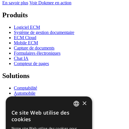
En savoir plus
Voir Dokmee en action
Produits
Logiciel ECM
Système de gestion documentaire
ECM Cloud
Mobile ECM
Capture de documents
Formulaires électroniques
Chat IA
Compteur de pages
Solutions
Comptabilité
Automobile
Éducation
×
Énergie
Gouvernement
Ce site Web utilise des
Santé
ENGLISH
cookies
Ressources humaines
Assurance
FRENCH
Notre site Web utilise des cookies pour