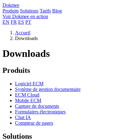
Dokmee
Produits
Solutions
Tarifs
Blog
Voir Dokmee en action
EN
FR
ES
PT
Accueil
Downloads
Downloads
Produits
Logiciel ECM
Système de gestion documentaire
ECM Cloud
Mobile ECM
Capture de documents
Formulaires électroniques
Chat IA
Compteur de pages
Solutions