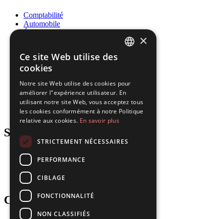
Comptabilité
Automobile
Éducation
×
Énergie
Gouvernement
Ce site Web utilise des
Santé
ENGLISH
cookies
Ressources humaines
Assurance
FRENCH
Notre site Web utilise des cookies pour
Juridique
améliorer l"expérience utilisateur. En
SPANISH
Logistique
utilisant notre site Web, vous acceptez tous
Fabrication
PORTUGUESE
les cookies conformément à notre Politique
Immobilier
relative aux cookies.
En savoir plus
Support
STRICTEMENT NÉCESSAIRES
Blog
PERFORMANCE
Téléchargements
Mises à jour
CIBLAGE
Gartner
FONCTIONNALITÉ
Company
NON CLASSIFIÉS