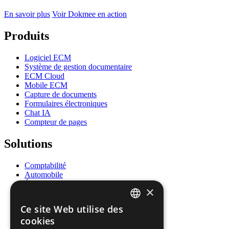
En savoir plus
Voir Dokmee en action
Produits
Logiciel ECM
Système de gestion documentaire
ECM Cloud
Mobile ECM
Capture de documents
Formulaires électroniques
Chat IA
Compteur de pages
Solutions
Comptabilité
Automobile
Éducation
×
Énergie
Gouvernement
Ce site Web utilise des
Santé
ENGLISH
cookies
Ressources humaines