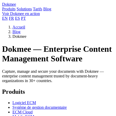
Dokmee
Produits
Solutions
Tarifs
Blog
Voir Dokmee en action
EN
FR
ES
PT
Accueil
Blog
Dokmee
Dokmee — Enterprise Content
Management Software
Capture, manage and secure your documents with Dokmee —
enterprise content management trusted by document-heavy
organizations in 30+ countries.
Produits
Logiciel ECM
Système de gestion documentaire
ECM Cloud