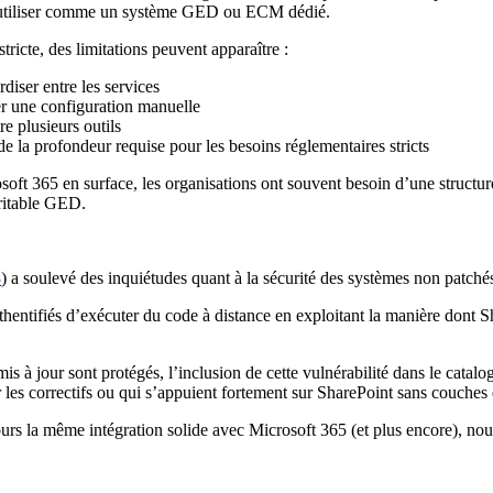
e l’utiliser comme un système GED ou ECM dédié.
icte, des limitations peuvent apparaître :
diser entre les services
er une configuration manuelle
e plusieurs outils
 la profondeur requise pour les besoins réglementaires stricts
osoft 365 en surface, les organisations ont souvent besoin d’une struct
éritable GED.
3
) a soulevé des inquiétudes quant à la sécurité des systèmes non patché
thentifiés d’exécuter du code à distance en exploitant la manière dont S
mis à jour sont protégés, l’inclusion de cette vulnérabilité dans le cata
er les correctifs ou qui s’appuient fortement sur SharePoint sans couches
urs la même intégration solide avec Microsoft 365 (et plus encore), nou