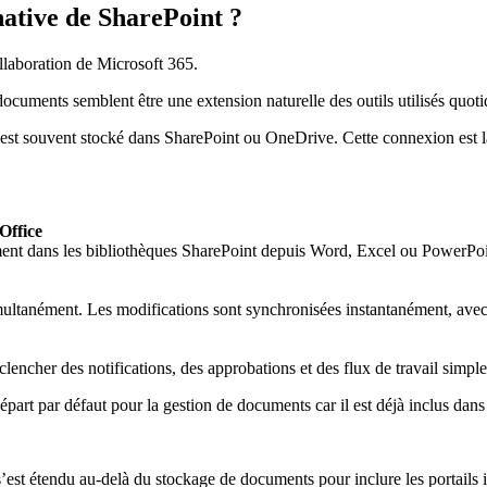
native de SharePoint ?
llaboration de Microsoft 365.
documents semblent être une extension naturelle des outils utilisés quot
st souvent stocké dans SharePoint ou OneDrive. Cette connexion est lar
Office
ement dans les bibliothèques SharePoint depuis Word, Excel ou PowerPoin
ltanément. Les modifications sont synchronisées instantanément, avec 
cher des notifications, des approbations et des flux de travail simples
art par défaut pour la gestion de documents car il est déjà inclus dans
est étendu au-delà du stockage de documents pour inclure les portails i