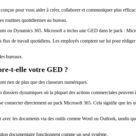
d, conçue pour vous aider à créer, collaborer et communiquer plus effica
es routines quotidiennes au bureau.
Teams ou Dynamics 365. Microsoft a inclus une GED dans le pack : Micr
s flux de travail quotidiens. Les employés comptent sur lui pour rédiger
 des bureaux.
re-t-elle votre GED ?
ont rien de plus que des classeurs numériques.
n dossiers dynamiques où la plupart des actions commerciales peuvent êt
se connecter directement au pack Microsoft 365. Cela signifie que les ut
agir avec les documents via des outils comme Word ou Outlook, tandis que
a gestion documentaire fonctionnent comme un seul système.