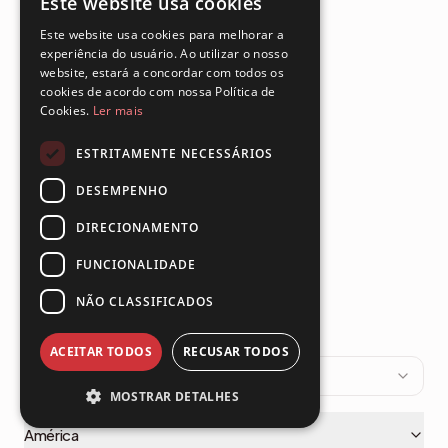
Este website usa cookies
ENGLISH
Vídeos
Este website usa cookies para melhorar a
FRENCH
experiência do usuário. Ao utilizar o nosso
Alternatives
website, estará a concordar com todos os
SPANISH
cookies de acordo com nossa Política de
Cookies.
Ler mais
PORTUGUESE
PARCEIROS
ESTRITAMENTE NECESSÁRIOS
Candidatura de parceiro
DESEMPENHO
Parceiros de tecnologia
DIRECIONAMENTO
Revendedores de valor agregado
FUNCIONALIDADE
NÃO CLASSIFICADOS
ACEITAR TODOS
RECUSAR TODOS
4.7
(
45
reviews)
Dokmee customer reviews
MOSTRAR DETALHES
Aggregate rating
4.7
out of 5 based on
45
reviews.
Português
Arushi B.
—
5
/5
(Capterra)
— 2025-05-04
:
Wonderful ap