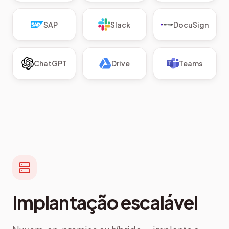
SAP
Slack
DocuSign
ChatGPT
Drive
Teams
Implantação escalável