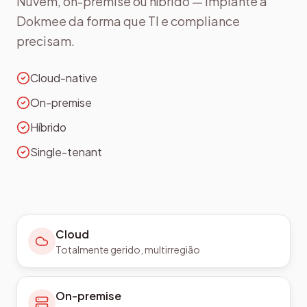
Nuvem, on-premise ou híbrido — implante a
Dokmee da forma que TI e compliance
precisam.
Cloud-native
On-premise
Híbrido
Single-tenant
Cloud
Totalmente gerido, multirregião
On-premise