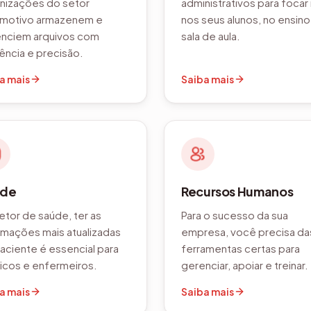
nizações do setor
administrativos para focar
motivo armazenem e
nos seus alunos, no ensino
nciem arquivos com
sala de aula.
iência e precisão.
a mais
Saiba mais
úde
Recursos Humanos
etor de saúde, ter as
Para o sucesso da sua
rmações mais atualizadas
empresa, você precisa da
aciente é essencial para
ferramentas certas para
cos e enfermeiros.
gerenciar, apoiar e treinar.
a mais
Saiba mais