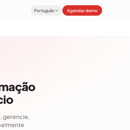
Português
Agendar demo
rmação
cio
, gerencie,
realmente