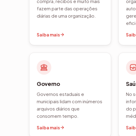
compra, recibos e muito mais
orga
fazem parte das operações
auto
diárias de uma organização.
gere
efic
Saiba mais
Saib
Governo
Sa
Governos estaduais e
No s
municipais lidam com inúmeros
info
arquivos diários que
do p
consomem tempo.
médi
Saiba mais
Saib