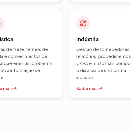
ística
Indústria
ras de frete, termos de
Gestão de fornecedores,
a e conhecimentos de
relatórios, procedimentos
rque viram um problema
CAPA e muito mais comp
do a informação se
o dia a dia de uma planta
de.
industrial.
a mais
Saiba mais