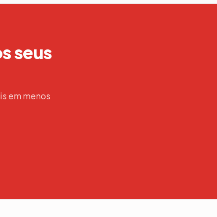
os seus
ais em menos