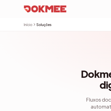
Início
Soluções
Dokme
di
Fluxos doc
automati