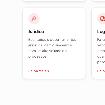
Jurídico
Log
Escritórios e departamentos
Fatu
jurídicos lidam diariamente
vend
com um alto volume de
emba
processos.
quan
per
Saiba mais
Saib