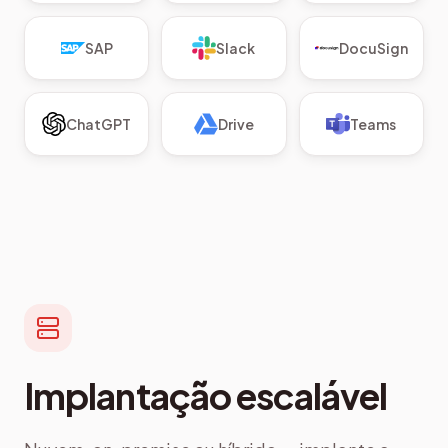
SAP
Slack
DocuSign
ChatGPT
Drive
Teams
Implantação escalável