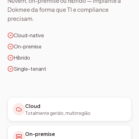
Nuvem, on-premise ou híbrido — implante a
Dokmee da forma que TI e compliance
precisam.
Cloud-native
On-premise
Híbrido
Single-tenant
Cloud
Totalmente gerido, multirregião
On-premise