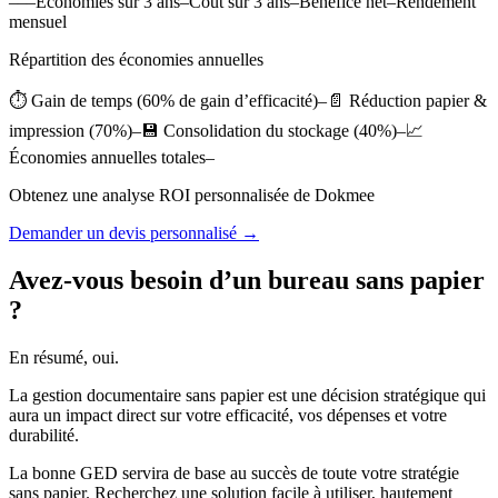
–––Économies sur 3 ans–Coût sur 3 ans–Bénéfice net–Rendement
mensuel
Répartition des économies annuelles
⏱️ Gain de temps (60% de gain d’efficacité)–📄 Réduction papier &
impression (70%)–💾 Consolidation du stockage (40%)–📈
Économies annuelles totales–
Obtenez une analyse ROI personnalisée de Dokmee
Demander un devis personnalisé →
Avez-vous besoin d’un bureau sans papier
?
En résumé, oui.
La gestion documentaire sans papier est une décision stratégique qui
aura un impact direct sur votre efficacité, vos dépenses et votre
durabilité.
La bonne GED servira de base au succès de toute votre stratégie
sans papier. Recherchez une solution facile à utiliser, hautement