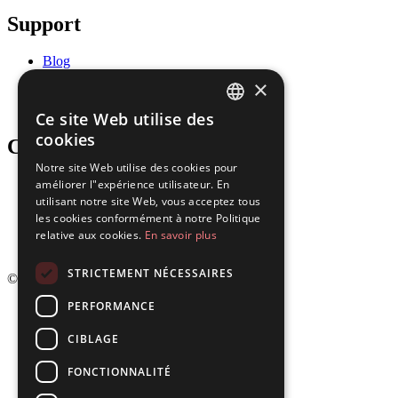
Support
Blog
Téléchargements
×
Mises à jour
Gartner
Ce site Web utilise des
ENGLISH
cookies
Company
FRENCH
Notre site Web utilise des cookies pour
améliorer l"expérience utilisateur. En
Partenaires
SPANISH
Carrières
utilisant notre site Web, vous acceptez tous
PORTUGUESE
Nous contacter
les cookies conformément à notre Politique
Politique de confidentialité
relative aux cookies.
En savoir plus
Conditions d'utilisation
STRICTEMENT NÉCESSAIRES
© 2026 Dokmee. All rights reserved.
PERFORMANCE
CIBLAGE
FONCTIONNALITÉ