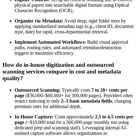
physical papers into searchable digital formats using Optical
Character Recognition (OCR).
Organize via Metadata:
Avoid deep, rigid folder trees by
applying standardized metadata tags (e.g., client ID, document
type, date) for rapid, cross-departmental retrieval.
Implement Automated Workflows:
Build visual approval
paths, routing rules, and automated retention/destruction
triggers to maximize efficiency.
How do in-house digitization and outsourced
scanning services compare in cost and metadata
quality?
Outsourced Scanning:
Typically costs
7 to 20+ cents per
page
($36,000–$60,000+ for 300,000 pages). Providers often
restrict indexing to only
2–3 basic metadata fields
, charging
premium rates for additional depth.
In-House Capture:
Costs approximately
2.5 to 4.5 cents per
page
(~$10,000 total for a 300,000-page monthly run using
dedicated prep and scanning staff). Leveraging internal AI-
assisted capture software allows organizations to