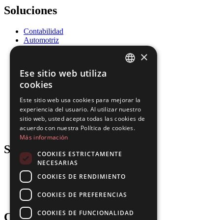
Soluciones
Contabilidad
Automotriz
Educación
×
Energía
Gobierno
Ese sitio web utiliza
Salud
ENGLISH
cookies
Recursos Humanos
Seguros
FRENCH
Este sitio web usa cookies para mejorar la
Legal
experiencia del usuario. Al utilizar nuestro
SPANISH
Logística
sitio web, usted acepta todas las cookies de
Fabricación
PORTUGUESE
acuerdo con nuestra Política de cookies.
Inmobiliario
Más información
Support
COOKIES ESTRICTAMENTE
NECESARIAS
Blog
COOKIES DE RENDIMIENTO
Descargas
Actualizaciones
COOKIES DE PREFERENCIAS
Gartner
COOKIES DE FUNCIONALIDAD
Company