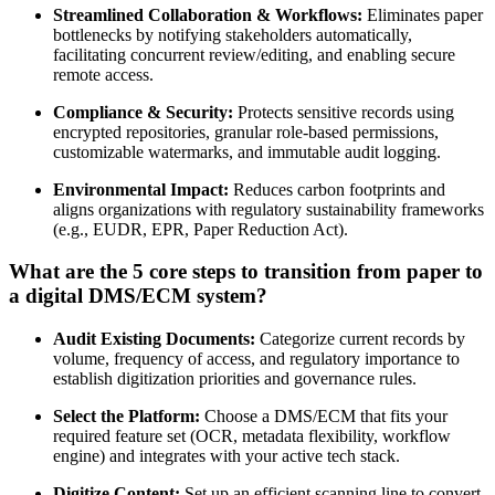
Streamlined Collaboration & Workflows:
Eliminates paper
bottlenecks by notifying stakeholders automatically,
facilitating concurrent review/editing, and enabling secure
remote access.
Compliance & Security:
Protects sensitive records using
encrypted repositories, granular role-based permissions,
customizable watermarks, and immutable audit logging.
Environmental Impact:
Reduces carbon footprints and
aligns organizations with regulatory sustainability frameworks
(e.g., EUDR, EPR, Paper Reduction Act).
What are the 5 core steps to transition from paper to
a digital DMS/ECM system?
Audit Existing Documents:
Categorize current records by
volume, frequency of access, and regulatory importance to
establish digitization priorities and governance rules.
Select the Platform:
Choose a DMS/ECM that fits your
required feature set (OCR, metadata flexibility, workflow
engine) and integrates with your active tech stack.
Digitize Content:
Set up an efficient scanning line to convert