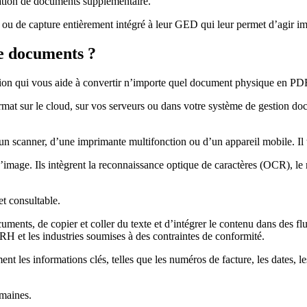
isation de documents supplémentaire.
on ou de capture entièrement intégré à leur GED qui leur permet d’agir 
de documents ?
tion qui vous aide à convertir n’importe quel document physique en PD
 sur le cloud, sur vos serveurs ou dans votre système de gestion docume
 scanner, d’une imprimante multifonction ou d’un appareil mobile. Il trai
d’image. Ils intègrent la reconnaissance optique de caractères (OCR), le
t consultable.
cuments, de copier et coller du texte et d’intégrer le contenu dans des 
s RH et les industries soumises à des contraintes de conformité.
t les informations clés, telles que les numéros de facture, les dates, le
umaines.