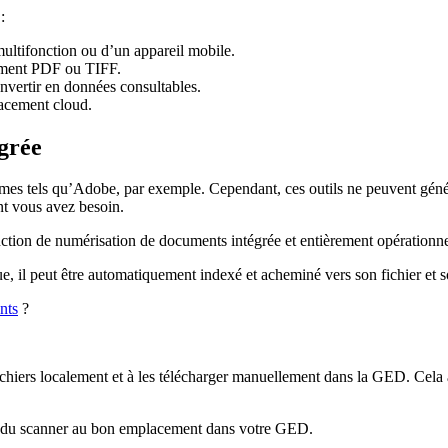
:
ultifonction ou d’un appareil mobile.
lement PDF ou TIFF.
nvertir en données consultables.
lacement cloud.
grée
es tels qu’Adobe, par exemple. Cependant, ces outils ne peuvent génér
ont vous avez besoin.
tion de numérisation de documents intégrée et entièrement opérationne
il peut être automatiquement indexé et acheminé vers son fichier et so
nts
?
fichiers localement et à les télécharger manuellement dans la GED. Cela a
nt du scanner au bon emplacement dans votre GED.