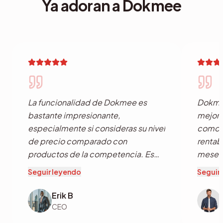
Ya adoran a Dokmee
La funcionalidad de Dokmee es
Dokmee
bastante impresionante,
mejor e
especialmente si consideras su nivel
como a
de precio comparado con
rentabi
productos de la competencia. Es
meses
una gran herramienta que ofrece
proces
Seguir leyendo
Seguir
todo lo básico que usted necesita
rápido
para la captura de datos de
aprove
Erik B
documentos escaneados pero
pronto
CEO
también para manejar archivos
ha pro