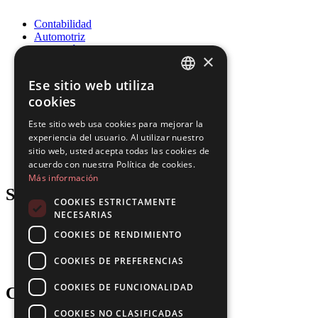
Contabilidad
Automotriz
Educación
×
Energía
Gobierno
Ese sitio web utiliza
Salud
ENGLISH
cookies
Recursos Humanos
Seguros
FRENCH
Este sitio web usa cookies para mejorar la
Legal
experiencia del usuario. Al utilizar nuestro
SPANISH
Logística
sitio web, usted acepta todas las cookies de
Fabricación
PORTUGUESE
Inmobiliario
acuerdo con nuestra Política de cookies.
Más información
Support
COOKIES ESTRICTAMENTE
NECESARIAS
Blog
COOKIES DE RENDIMIENTO
Descargas
Actualizaciones
COOKIES DE PREFERENCIAS
Gartner
COOKIES DE FUNCIONALIDAD
Company
COOKIES NO CLASIFICADAS