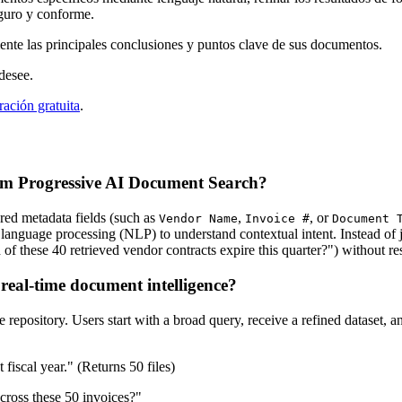
eguro y conforme.
nte las principales conclusiones y puntos clave de sus documentos.
desee.
ación gratuita
.
om Progressive AI Document Search?
red metadata fields (such as
,
, or
Vendor Name
Invoice #
Document 
nguage processing (NLP) to understand contextual intent. Instead of just
 of these 40 retrieved vendor contracts expire this quarter?") without re
real-time document intelligence?
e repository. Users start with a broad query, receive a refined dataset, a
fiscal year." (Returns 50 files)
cross these 50 invoices?"