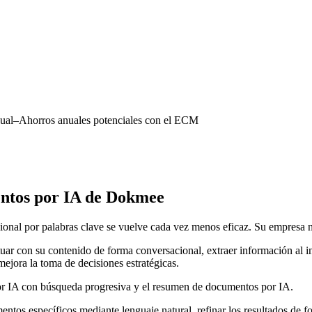
ual–Ahorros anuales potenciales con el ECM
ntos por IA de Dokmee
nal por palabras clave se vuelve cada vez menos eficaz. Su empresa ne
r con su contenido de forma conversacional, extraer información al inst
mejora la toma de decisiones estratégicas.
r IA con búsqueda progresiva y el resumen de documentos por IA.
tos específicos mediante lenguaje natural, refinar los resultados de f