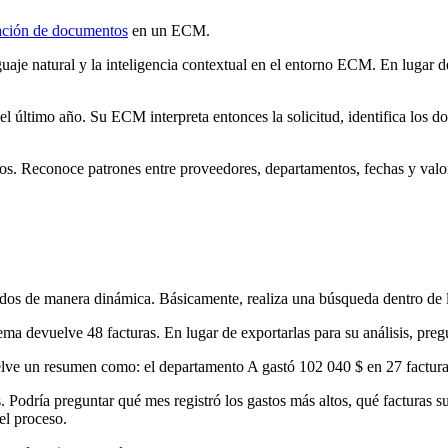
ación de documentos
en un ECM.
aje natural y la inteligencia contextual en el entorno ECM. En lugar 
l último año. Su ECM interpreta entonces la solicitud, identifica los do
s. Reconoce patrones entre proveedores, departamentos, fechas y valores
tados de manera dinámica. Básicamente, realiza una búsqueda dentro de 
tema devuelve 48 facturas. En lugar de exportarlas para su análisis, pr
elve un resumen como: el departamento A gastó 102 040 $ en 27 facturas
. Podría preguntar qué mes registró los gastos más altos, qué facturas 
el proceso.