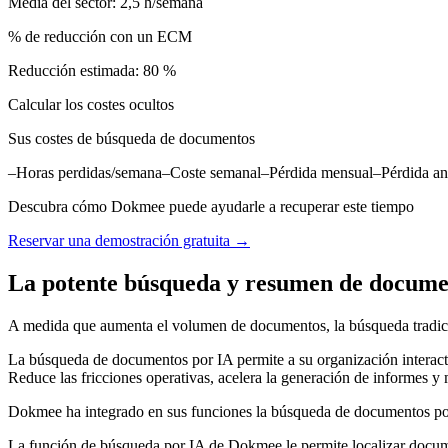
Media del sector: 2,5 h/semana
% de reducción con un ECM
Reducción estimada: 80 %
Calcular los costes ocultos
Sus costes de búsqueda de documentos
–Horas perdidas/semana–Coste semanal–Pérdida mensual–Pérdida an
Descubra cómo Dokmee puede ayudarle a recuperar este tiempo
Reservar una demostración gratuita →
La potente búsqueda y resumen de docume
A medida que aumenta el volumen de documentos, la búsqueda tradicio
La búsqueda de documentos por IA permite a su organización interactua
Reduce las fricciones operativas, acelera la generación de informes y 
Dokmee ha integrado en sus funciones la búsqueda de documentos po
La función de búsqueda por IA de Dokmee le permite localizar documen