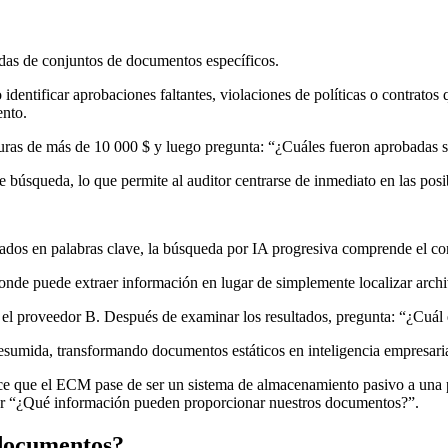
idas de conjuntos de documentos específicos.
dentificar aprobaciones faltantes, violaciones de políticas o contratos
ento.
turas de más de 10 000 $ y luego pregunta: “¿Cuáles fueron aprobadas 
e búsqueda, lo que permite al auditor centrarse de inmediato en las pos
ados en palabras clave, la búsqueda por IA progresiva comprende el con
onde puede extraer información en lugar de simplemente localizar archi
 el proveedor B. Después de examinar los resultados, pregunta: “¿Cuál e
sumida, transformando documentos estáticos en inteligencia empresarial
ce que el ECM pase de ser un sistema de almacenamiento pasivo a una p
ar “¿Qué información pueden proporcionar nuestros documentos?”.
 documentos?