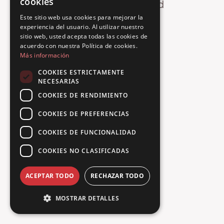
cookies
Oops! Page not found
FRENCH
Este sitio web usa cookies para mejorar la
Return to Home
experiencia del usuario. Al utilizar nuestro
SPANISH
sitio web, usted acepta todas las cookies de
PORTUGUESE
acuerdo con nuestra Política de cookies.
Más información
COOKIES ESTRICTAMENTE
NECESARIAS
COOKIES DE RENDIMIENTO
COOKIES DE PREFERENCIAS
COOKIES DE FUNCIONALIDAD
COOKIES NO CLASIFICADAS
ACEPTAR TODO
RECHAZAR TODO
MOSTRAR DETALLES