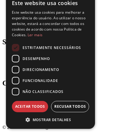
Este website usa cookies
Recursos Humanos
ENGLISH
Seguros
Este website usa cookies para melhorar a
Jurídico
FRENCH
experiência do usuário. Ao utilizar o nosso
Logística
website, estará a concordar com todos os
Manufatura
SPANISH
cookies de acordo com nossa Política de
Imobiliário
Cookies.
Ler mais
PORTUGUESE
Support
ESTRITAMENTE NECESSÁRIOS
Blog
DESEMPENHO
Downloads
Atualizações
DIRECIONAMENTO
Gartner
FUNCIONALIDADE
Company
NÃO CLASSIFICADOS
Parceiros
Carreiras
ACEITAR TODOS
RECUSAR TODOS
Entre em contato
Política de Privacidade
Termos de Uso
MOSTRAR DETALHES
© 2026 Dokmee. All rights reserved.