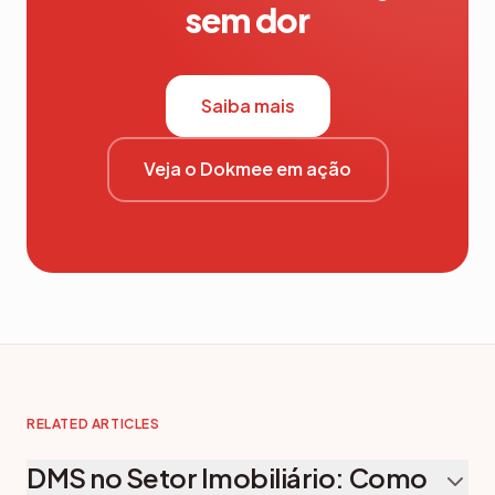
sem dor
Saiba mais
Veja o Dokmee em ação
RELATED ARTICLES
DMS no Setor Imobiliário: Como