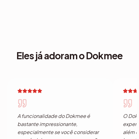
Eles já adoram o Dokmee
A funcionalidade do Dokmee é
O Dokm
bastante impressionante,
experi
especialmente se você considerar
além d