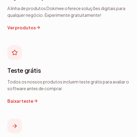
funcionalidade combinada é o que
A linha de produtos Dokmee oferece soluções digitais para
realmente me agrada: uma solução
qualquer negócio. Experimente gratuitamente!
de captura poderosa e uma
Ver produtos
ferramenta profissional de
gerenciamento empresarial em um
único aplicativo.
Teste grátis
Todos os nossos produtos incluem teste grátis para avaliar o
software antes de comprar.
Baixar teste