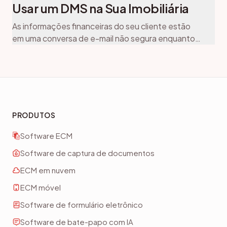
Usar um DMS na Sua Imobiliária
As informações financeiras do seu cliente estão
em uma conversa de e-mail não segura enquanto
você procura pelo documento certo; enquanto
isso, o fechamento fracassa porque um formulário
de divulgação importante nunca foi assinado. Isso
não é uma dor de cabeça rara; a Associação
Nacional de Corretores de Imóveis relata que
quase um quarto de todos os fechamentos
PRODUTOS
imobiliários sofre atrasos, geralmente devido […]
Software ECM
Software de captura de documentos
ECM em nuvem
ECM móvel
Software de formulário eletrônico
Software de bate-papo com IA