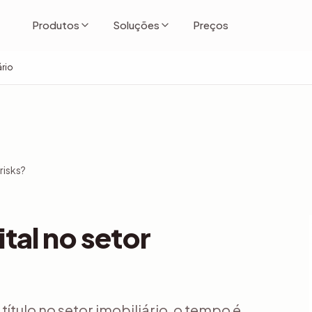
Produtos
Soluções
Preços
ário
risks?
tal no setor
tulo no setor imobiliário, o tempo é