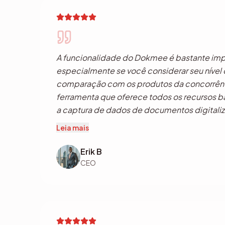
A funcionalidade do Dokmee é bastante imp
especialmente se você considerar seu nível
comparação com os produtos da concorrênc
ferramenta que oferece todos os recursos b
a captura de dados de documentos digitali
gerenciamento de arquivos digitais existent
Leia mais
como controle de versão. Ao digitalizar arqu
Dokmee, ele funciona como uma ferramenta
Erik B
de dados com separação automatizada de a
CEO
reconhecimento de código de barras, OCR e
pagar por "clique", como exigem outros apli
funcionalidade combinada é o que realmen
solução de captura poderosa e uma ferramen