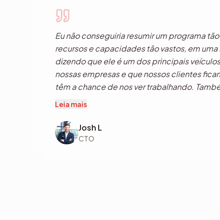
gerenciamento empresarial em um único apl
Eu não conseguiria resumir um programa tã
recursos e capacidades tão vastos, em uma 
dizendo que ele é um dos principais veículo
nossas empresas e que nossos clientes fic
têm a chance de nos ver trabalhando. Tamb
orgulhoso do progresso ao longo dos anos e
Leia mais
venha a acontecer no futuro, como eu deveria
Josh L
CTO