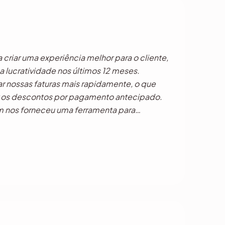
criar uma experiência melhor para o cliente,
 lucratividade nos últimos 12 meses.
 nossas faturas mais rapidamente, o que
ar os descontos por pagamento antecipado.
m nos forneceu uma ferramenta para
totalmente a maioria das facetas de nossos
 o que levou a um melhor atendimento ao
a produtividade dos funcionários.