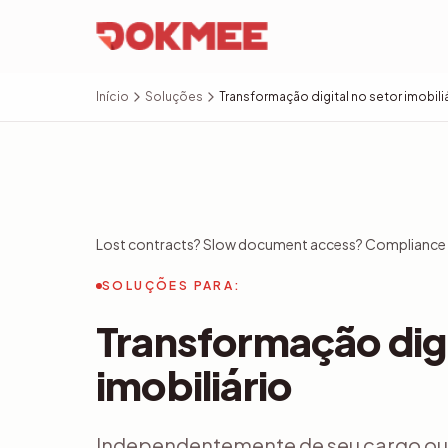
Início
Soluções
Transformação digital no setor imobili
Lost contracts? Slow document access? Compliance 
SOLUÇÕES PARA:
Transformação digi
imobiliário
Independentemente de seu cargo ou tí