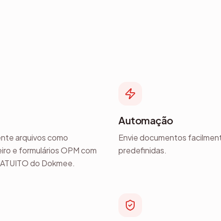
Automação
ente arquivos como
Envie documentos facilment
nceiro e formulários OPM com
predefinidas.
GRATUITO do Dokmee.