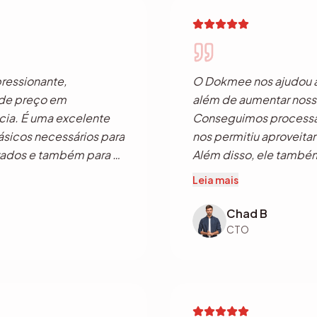
ressionante,
O Dokmee nos ajudou a 
 de preço em
além de aumentar nossa
ia. É uma excelente
Conseguimos processar
ásicos necessários para
nos permitiu aproveit
zados e também para o
Além disso, ele també
es, incluindo funções
automatizar e agilizar 
Leia mais
ivos em papel para o
processos de trabalho,
 completa de captura
cliente e ao aumento d
Chad B
rquivos,
CTO
tc., sem precisar
cativos. Essa
te me agrada: uma
ta profissional de