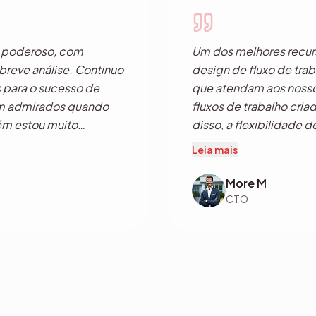
icativo.
o poderoso, com
Um dos melhores recurs
breve análise. Continuo
design de fluxo de tra
s para o sucesso de
que atendam aos nossos
am admirados quando
fluxos de trabalho cri
ém estou muito
disso, a flexibilidade 
 espero que muito mais
Web nas mesmas bibliot
Leia mais
 e sei.
More M
CTO