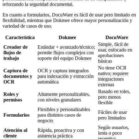
reforzando la seguridad documental.
En cuanto a formularios, DocuWare es fácil de usar pero limitado en
flexibilidad, mientras que Dokmee ofrece mayor personalización y
variedad de casos de uso.
Característica
Dokmee
DocuWare
Simple, fácil de
Creador de
Estándar + avanzado/técnico;
usar, enfocado en
flujos de
permite flujos complejos con
aprobaciones
trabajo
soporte del equipo Dokmee
básicas
No tiene OCR
Captura de
OCR y captura integrados
nativo; requiere
documentos y
para indexación y extracción
integraciones
OCR
automática
externas
Basado en roles,
Roles y
Altamente personalizables,
pero menos
permisos
con niveles granulares
flexible
Flexibles y personalizables
Fáciles de usar
Formularios
para distintos casos de
pero limitados
negocio
Según usuarios,
Atención al
Rápida, proactiva y con
lenta o poco
cliente
asistencia práctica
receptiva