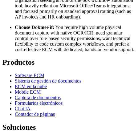
organization seeking an out-of-the-box workflow automation
tool, heavily reliant on Microsoft Office/Teams integrations,
and focused primarily on standard approval routing (such as
AP invoices and HR onboarding).
Choose Dokmee if:
You require high-volume physical
document capture with native OCR/ICR, need granular
control over role-based security permissions, want technical
flexibility to code custom complex workflows, and prefer a
cost-effective ECM with dedicated, hands-on vendor support.
Productos
Software ECM
Sistema de gestión de documentos
ECM en la nube
Mobile ECM
Captura de documentos
Formularios electrónicos
Chat IA
Contador de páginas
Soluciones