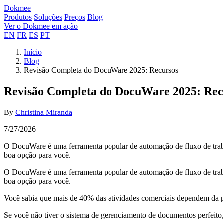
Dokmee
Produtos
Soluções
Preços
Blog
Ver o Dokmee em ação
EN
FR
ES
PT
Início
Blog
Revisão Completa do DocuWare 2025: Recursos
Revisão Completa do DocuWare 2025: Rec
By
Christina Miranda
7/27/2026
O DocuWare é uma ferramenta popular de automação de fluxo de traba
boa opção para você.
O DocuWare é uma ferramenta popular de automação de fluxo de traba
boa opção para você.
Você sabia que mais de 40% das atividades comerciais dependem da 
Se você não tiver o sistema de gerenciamento de documentos perfeit