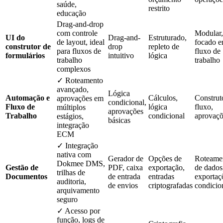
saúde,
restrito
educação
Drag-and-drop
com controle
Modular,
UI do
Drag-and-
Estruturado,
de layout, ideal
focado 
construtor de
drop
repleto de
para fluxos de
fluxo de
formulários
intuitivo
lógica
trabalho
trabalho
complexos
✓ Roteamento
avançado,
Lógica
Automação e
Cálculos,
Construt
aprovações em
condicional,
Fluxo de
lógica
fluxo,
múltiplos
aprovações
Trabalho
condicional
aprovaçõ
estágios,
básicas
integração
ECM
✓ Integração
nativa com
Gerador de
Opções de
Roteame
Dokmee DMS,
Gestão de
PDF, caixa
exportação,
de dados
trilhas de
Documentos
de entrada
entradas
exportaç
auditoria,
de envios
criptografadas
condicio
arquivamento
seguro
✓ Acesso por
função, logs de