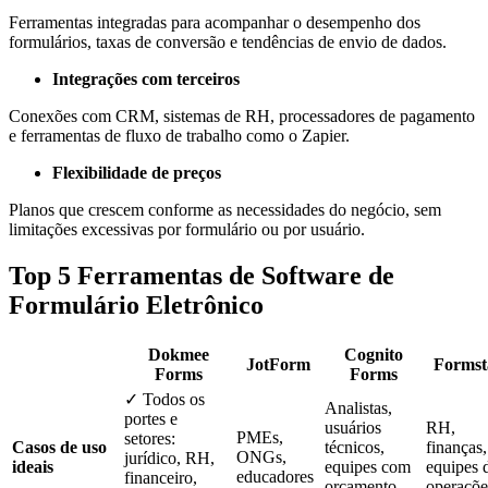
Ferramentas integradas para acompanhar o desempenho dos
formulários, taxas de conversão e tendências de envio de dados.
Integrações com terceiros
Conexões com CRM, sistemas de RH, processadores de pagamento
e ferramentas de fluxo de trabalho como o Zapier.
Flexibilidade de preços
Planos que crescem conforme as necessidades do negócio, sem
limitações excessivas por formulário ou por usuário.
Top 5 Ferramentas de Software de
Formulário Eletrônico
Dokmee
Cognito
JotForm
Formst
Forms
Forms
✓ Todos os
Analistas,
portes e
usuários
RH,
PMEs,
setores:
Casos de uso
técnicos,
finanças,
ONGs,
jurídico, RH,
ideais
equipes com
equipes 
educadores
financeiro,
orçamento
operaçõe