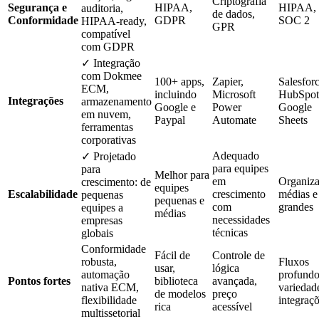
Criptografia
Segurança e
HIPAA,
HIPAA,
auditoria,
de dados,
Conformidade
GDPR
SOC 2
HIPAA-ready,
GPR
compatível
com GDPR
✓ Integração
com Dokmee
100+ apps,
Zapier,
Salesforc
ECM,
incluindo
Microsoft
HubSpot
Integrações
armazenamento
Google e
Power
Google
em nuvem,
Paypal
Automate
Sheets
ferramentas
corporativas
Adequado
✓ Projetado
para equipes
para
Melhor para
em
Organiz
crescimento: de
equipes
Escalabilidade
crescimento
médias e
pequenas
pequenas e
com
grandes
equipes a
médias
necessidades
empresas
técnicas
globais
Conformidade
Fácil de
Controle de
robusta,
Fluxos
usar,
lógica
automação
profundo
Pontos fortes
biblioteca
avançada,
nativa ECM,
variedad
de modelos
preço
flexibilidade
integraç
rica
acessível
multissetorial