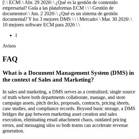
[\ \ ECM\ \ Abr. 29 2026\ \ ¿Qué es la gestión de contenido
empresarial? Guía a las plataformas ECM \ \ \ Gestión de
documentos\ \ Jun. 2 2026\ \ ¿Qué es un sistema de gestión
documental? Y los 3 mejores DMS \ \ \ Mercado\ \ Mar. 30 2026\ \
10 mejores software ECM para 2026 \ \
1
Avisos
FAQ
What is a Document Management System (DMS) in
the context of Sales and Marketing?
In sales and marketing, a DMS serves as a centralized, single source
of truth where both departments collaborate, manage, and store
campaign assets, pitch decks, proposals, contracts, pricing sheets,
case studies, and compliance records. Beyond basic storage, a DMS
bridges the gap between marketing asset creation and sales
execution, eliminating email attachment chaos, outdated pricing
errors, and messaging silos so both teams can accelerate revenue
generation.