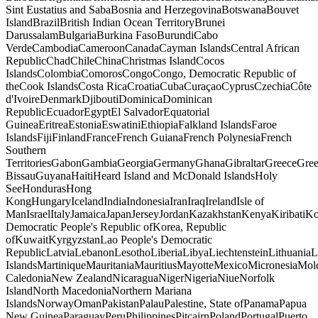
Sint Eustatius and SabaBosnia and HerzegovinaBotswanaBouvet
IslandBrazilBritish Indian Ocean TerritoryBrunei
DarussalamBulgariaBurkina FasoBurundiCabo
VerdeCambodiaCameroonCanadaCayman IslandsCentral African
RepublicChadChileChinaChristmas IslandCocos
IslandsColombiaComorosCongoCongo, Democratic Republic of
theCook IslandsCosta RicaCroatiaCubaCuraçaoCyprusCzechiaCôte
d'IvoireDenmarkDjiboutiDominicaDominican
RepublicEcuadorEgyptEl SalvadorEquatorial
GuineaEritreaEstoniaEswatiniEthiopiaFalkland IslandsFaroe
IslandsFijiFinlandFranceFrench GuianaFrench PolynesiaFrench
Southern
TerritoriesGabonGambiaGeorgiaGermanyGhanaGibraltarGreeceGr
BissauGuyanaHaitiHeard Island and McDonald IslandsHoly
SeeHondurasHong
KongHungaryIcelandIndiaIndonesiaIranIraqIrelandIsle of
ManIsraelItalyJamaicaJapanJerseyJordanKazakhstanKenyaKiribatiKo
Democratic People's Republic ofKorea, Republic
ofKuwaitKyrgyzstanLao People's Democratic
RepublicLatviaLebanonLesothoLiberiaLibyaLiechtensteinLithuan
IslandsMartiniqueMauritaniaMauritiusMayotteMexicoMicronesi
CaledoniaNew ZealandNicaraguaNigerNigeriaNiueNorfolk
IslandNorth MacedoniaNorthern Mariana
IslandsNorwayOmanPakistanPalauPalestine, State ofPanamaPapua
New GuineaParaguayPeruPhilippinesPitcairnPolandPortugalPuerto