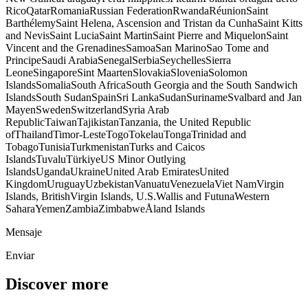
RicoQatarRomaniaRussian FederationRwandaRéunionSaint
BarthélemySaint Helena, Ascension and Tristan da CunhaSaint Kitts
and NevisSaint LuciaSaint MartinSaint Pierre and MiquelonSaint
Vincent and the GrenadinesSamoaSan MarinoSao Tome and
PrincipeSaudi ArabiaSenegalSerbiaSeychellesSierra
LeoneSingaporeSint MaartenSlovakiaSloveniaSolomon
IslandsSomaliaSouth AfricaSouth Georgia and the South Sandwich
IslandsSouth SudanSpainSri LankaSudanSurinameSvalbard and Jan
MayenSwedenSwitzerlandSyria Arab
RepublicTaiwanTajikistanTanzania, the United Republic
ofThailandTimor-LesteTogoTokelauTongaTrinidad and
TobagoTunisiaTurkmenistanTurks and Caicos
IslandsTuvaluTürkiyeUS Minor Outlying
IslandsUgandaUkraineUnited Arab EmiratesUnited
KingdomUruguayUzbekistanVanuatuVenezuelaViet NamVirgin
Islands, BritishVirgin Islands, U.S.Wallis and FutunaWestern
SaharaYemenZambiaZimbabweÅland Islands
Mensaje
Enviar
Discover more