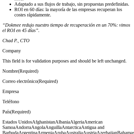
Adaptado a sus flujos de trabajo, sin propuestas predefinidas.
ROI en 60 días: la mayoría de las empresas recuperan los
costes rápidamente.
“Dokmee redujo nuestro tiempo de recuperación en un 70%: vimos
el ROI en 45 días”.
Chad P., CTO
Company
This field is for validation purposes and should be left unchanged.
Nombre(Required)
Correo electrónico(Required)
Empresa
Teléfono
País(Required)
Estados UnidosAfghanistanAlbaniaAlgeriaAmerican
SamoaAndorraAngolaAnguillaAntarcticaAntigua and
BarbudaArgentinaArmeniaArubaAustraliaAustriaAzerbaijanBahama