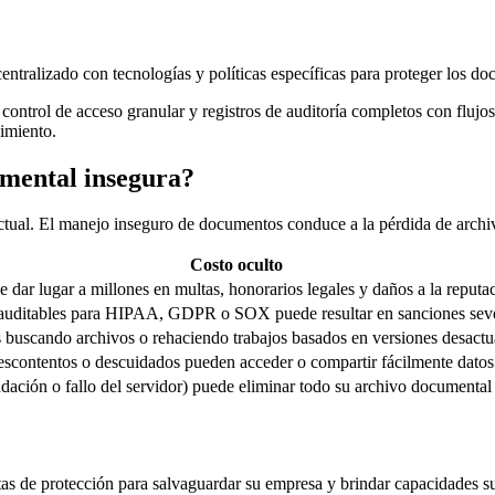
centralizado con tecnologías y políticas específicas para proteger los do
ntrol de acceso granular y registros de auditoría completos con flujo
limiento.
umental insegura?
ctual. El manejo inseguro de documentos conduce a la pérdida de archiv
Costo oculto
ar lugar a millones en multas, honorarios legales y daños a la reputa
s auditables para HIPAA, GDPR o SOX puede resultar en sanciones sev
 buscando archivos o rehaciendo trabajos basados en versiones desactu
scontentos o descuidados pueden acceder o compartir fácilmente datos 
ndación o fallo del servidor) puede eliminar todo su archivo documental
de protección para salvaguardar su empresa y brindar capacidades su