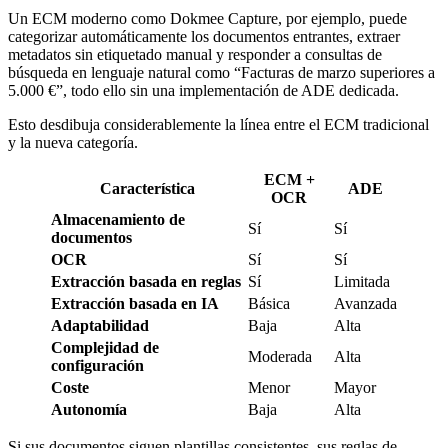
Un ECM moderno como Dokmee Capture, por ejemplo, puede
categorizar automáticamente los documentos entrantes, extraer
metadatos sin etiquetado manual y responder a consultas de
búsqueda en lenguaje natural como “Facturas de marzo superiores a
5.000 €”, todo ello sin una implementación de ADE dedicada.
Esto desdibuja considerablemente la línea entre el ECM tradicional
y la nueva categoría.
ECM +
Característica
ADE
OCR
Almacenamiento de
Sí
Sí
documentos
OCR
Sí
Sí
Extracción basada en reglas
Sí
Limitada
Extracción basada en IA
Básica
Avanzada
Adaptabilidad
Baja
Alta
Complejidad de
Moderada
Alta
configuración
Coste
Menor
Mayor
Autonomía
Baja
Alta
Si sus documentos siguen plantillas consistentes, sus reglas de