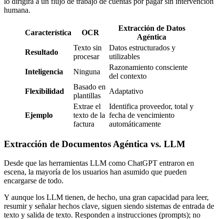
lo dirigirá a un flujo de trabajo de cuentas por pagar sin intervención
humana.
Extracción de Datos
Característica
OCR
Agéntica
Texto sin
Datos estructurados y
Resultado
procesar
utilizables
Razonamiento consciente
Inteligencia
Ninguna
del contexto
Basado en
Flexibilidad
Adaptativo
plantillas
Extrae el
Identifica proveedor, total y
Ejemplo
texto de la
fecha de vencimiento
factura
automáticamente
Extracción de Documentos Agéntica vs. LLM
Desde que las herramientas LLM como ChatGPT entraron en
escena, la mayoría de los usuarios han asumido que pueden
encargarse de todo.
Y aunque los LLM tienen, de hecho, una gran capacidad para leer,
resumir y señalar hechos clave, siguen siendo sistemas de entrada de
texto y salida de texto. Responden a instrucciones (prompts); no