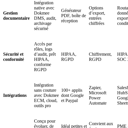
Intégration
native avec
Options
Routa
Générateur
Gestion
Dokmee
d’export,
donné
PDF, boîte de
documentaire
DMS, audit,
entrées
expor
réception
archivage
chiffrées
condi
sécurisé
Accès par
rôles, logs
Sécurité et
d’audit, prêt
HIPAA,
Chiffrement,
HIPA
conformité
HIPAA,
RGPD
RGPD
SOC 
conforme
RGPD
Intégration
Zapier,
Salesf
sans couture
100+ applis
Microsoft
HubS
Intégrations
avec Dokmee
dont Google
Power
Goog
ECM, cloud,
et Paypal
Automate
Sheet
outils pro
Conçu pour
Convient aux
évoluer, de
Idéal petites et
PME 