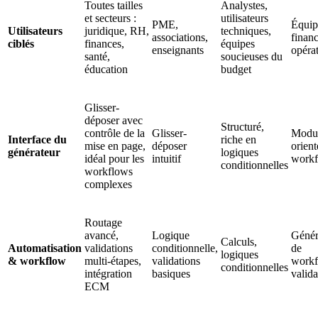
Toutes tailles
Analystes,
et secteurs :
utilisateurs
PME,
Équip
Utilisateurs
juridique, RH,
techniques,
associations,
financ
ciblés
finances,
équipes
enseignants
opéra
santé,
soucieuses du
éducation
budget
Glisser-
déposer avec
Structuré,
contrôle de la
Glisser-
Modul
Interface du
riche en
mise en page,
déposer
orient
générateur
logiques
idéal pour les
intuitif
work
conditionnelles
workflows
complexes
Routage
avancé,
Logique
Génér
Calculs,
Automatisation
validations
conditionnelle,
de
logiques
& workflow
multi-étapes,
validations
workf
conditionnelles
intégration
basiques
valida
ECM