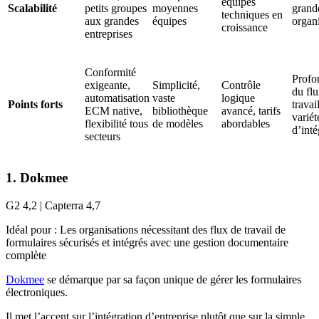
équipes
Scalabilité
petits groupes
moyennes
grand
techniques en
aux grandes
équipes
organ
croissance
entreprises
Conformité
Profo
exigeante,
Simplicité,
Contrôle
du fl
automatisation
vaste
logique
Points forts
travail
ECM native,
bibliothèque
avancé, tarifs
variét
flexibilité tous
de modèles
abordables
d’inté
secteurs
1. Dokmee
G2 4,2 | Capterra 4,7
Idéal pour : Les organisations nécessitant des flux de travail de
formulaires sécurisés et intégrés avec une gestion documentaire
complète
Dokmee
se démarque par sa façon unique de gérer les formulaires
électroniques.
Il met l’accent sur l’intégration d’entreprise plutôt que sur la simple