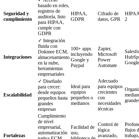
basado en roles,
registros de
Seguridad y
HIPAA,
Cifrado de
HIPAA
auditoría, listo
cumplimiento
GDPR
datos, GPR
2
para HIPAA,
cumple con
GDPR
✓ Integración
fluida con
100+ apps
Zapier,
Salesfo
Dokmee ECM,
incluyendo
Microsoft
Integraciones
HubSpo
almacenamiento
Google y
Power
Google
en la nube,
Paypal
Automate
herramientas
empresariales
Adecuado
✓ Diseñado
Ideal para
para equipos
para crecer:
Organi
equipos
crecientes
desde equipos
Escalabilidad
median
pequeños o
con
pequeños hasta
grande
medianos
necesidades
grandes
técnicas
empresas
Cumplimiento
de nivel
Control de
Profun
empresarial,
Facilidad de
lógica
flujos 
automatización
uso,
Fortalezas
avanzado,
trabajo
nativa ECM,
biblioteca de