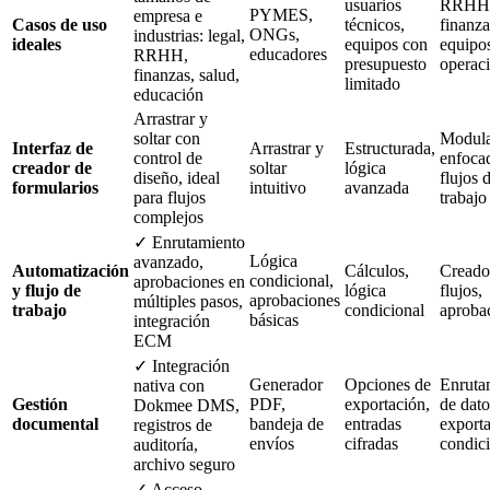
usuarios
RRHH
PYMES,
empresa e
Casos de uso
técnicos,
finanza
ONGs,
industrias: legal,
ideales
equipos con
equipo
educadores
RRHH,
presupuesto
operac
finanzas, salud,
limitado
educación
Arrastrar y
soltar con
Modula
Interfaz de
Arrastrar y
Estructurada,
control de
enfoca
creador de
soltar
lógica
diseño, ideal
flujos 
formularios
intuitivo
avanzada
para flujos
trabajo
complejos
✓ Enrutamiento
Lógica
avanzado,
Automatización
Cálculos,
Creado
condicional,
aprobaciones en
y flujo de
lógica
flujos,
aprobaciones
múltiples pasos,
trabajo
condicional
aproba
básicas
integración
ECM
✓ Integración
Generador
Opciones de
Enruta
nativa con
Gestión
PDF,
exportación,
de dato
Dokmee DMS,
documental
bandeja de
entradas
export
registros de
envíos
cifradas
condic
auditoría,
archivo seguro
✓ Acceso