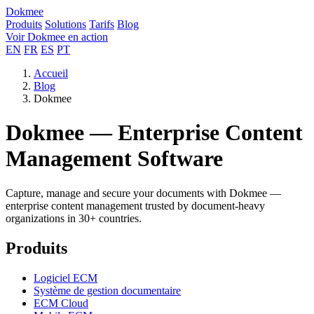
Dokmee
Produits
Solutions
Tarifs
Blog
Voir Dokmee en action
EN
FR
ES
PT
Accueil
Blog
Dokmee
Dokmee — Enterprise Content
Management Software
Capture, manage and secure your documents with Dokmee —
enterprise content management trusted by document-heavy
organizations in 30+ countries.
Produits
Logiciel ECM
Système de gestion documentaire
ECM Cloud