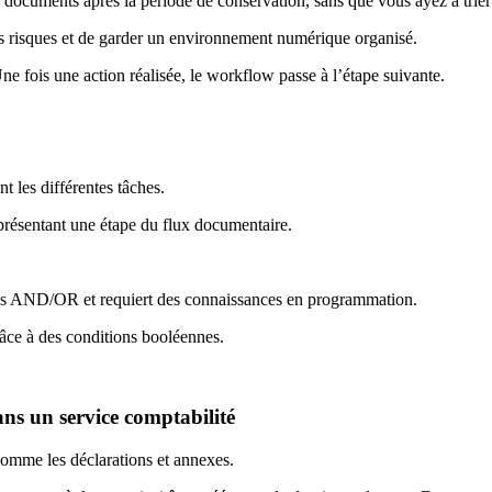
 documents après la période de conservation, sans que vous ayez à trier
les risques et de garder un environnement numérique organisé.
e fois une action réalisée, le workflow passe à l’étape suivante.
t les différentes tâches.
eprésentant une étape du flux documentaire.
ions AND/OR et requiert des connaissances en programmation.
âce à des conditions booléennes.
s un service comptabilité
comme les déclarations et annexes.