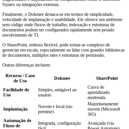
Syntex ou integrações externas.
Finalmente, o Dokmee destaca-se em termos de simplicidade,
velocidade de implantação e usabilidade. Ele oferece um ambiente
sem código onde fluxos de trabalho, indexação e estruturas de
documentos podem ser configurados rapidamente sem pesado
envolvimento de TI.
O SharePoint, embora flexível, pode tornar-se complexo de
gerenciar em escala, especialmente ao lidar com grandes bibliotecas
de documentos, múltiplos sites e estruturas de permissão.
Outras diferenças incluem:
Recurso / Caso
Dokmee
SharePoint
de Uso
Curva de
Facilidade de
Simples, amigável ao
aprendizado
Uso
usuário
moderada
Majoritariamente
Nuvem e local (on-
Implantação
nuvem (Microsoft
premise)
365)
Automação de
Integrada, configuração
Avançada (via
Fluxo de
fácil
Power Automate)